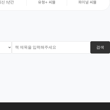
최신 1년간
유형+ 씨뮬
파이널 씨뮬
검색