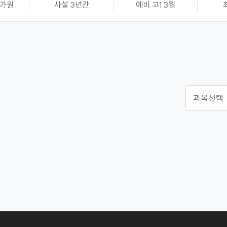
평가원
사설 3년간
예비 고1 3월